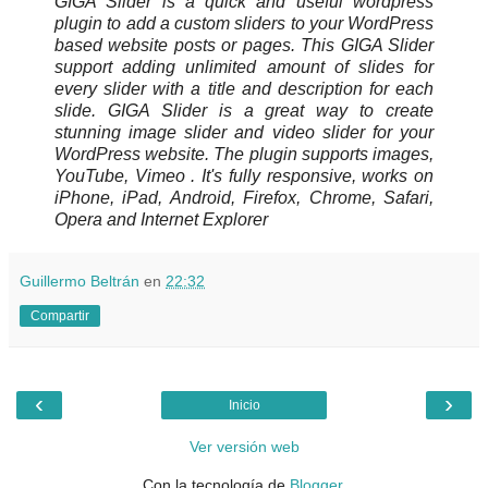
GIGA Slider is a quick and useful wordpress
plugin to add a custom sliders to your WordPress
based website posts or pages. This GIGA Slider
support adding unlimited amount of slides for
every slider with a title and description for each
slide. GIGA Slider is a great way to create
stunning image slider and video slider for your
WordPress website. The plugin supports images,
YouTube, Vimeo . It's fully responsive, works on
iPhone, iPad, Android, Firefox, Chrome, Safari,
Opera and Internet Explorer
Guillermo Beltrán
en
22:32
Compartir
‹
›
Inicio
Ver versión web
Con la tecnología de
Blogger
.